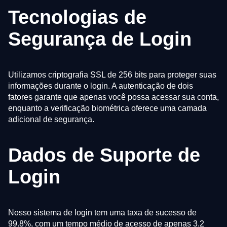
Tecnologias de
Segurança de Login
Utilizamos criptografia SSL de 256 bits para proteger suas
informações durante o login. A autenticação de dois
fatores garante que apenas você possa acessar sua conta,
enquanto a verificação biométrica oferece uma camada
adicional de segurança.
Dados de Suporte de
Login
Nosso sistema de login tem uma taxa de sucesso de
99.8%, com um tempo médio de acesso de apenas 3.2