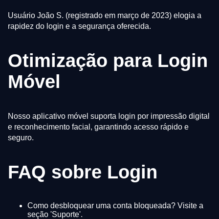
Usuário João S. (registrado em março de 2023) elogia a
rapidez do login e a segurança oferecida.
Otimização para Login
Móvel
Nosso aplicativo móvel suporta login por impressão digital
e reconhecimento facial, garantindo acesso rápido e
seguro.
FAQ sobre Login
Como desbloquear uma conta bloqueada? Visite a
seção 'Suporte'.