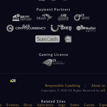
Payment Partners
Gaming License
Responsible Gambling
About us
Copyrights © 2026 All Rights Reserved by
a28
Related Sites
e
Eventos
Dicas
Aplicativo
Jogo
Sobre
Casino
Espo