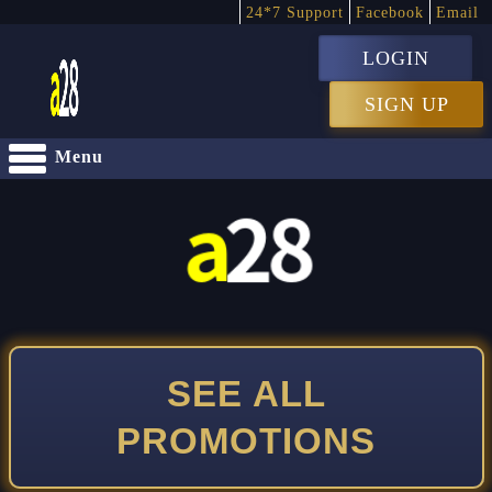
24*7 Support
Facebook
Email
LOGIN
SIGN UP
Menu
SEE ALL
PROMOTIONS