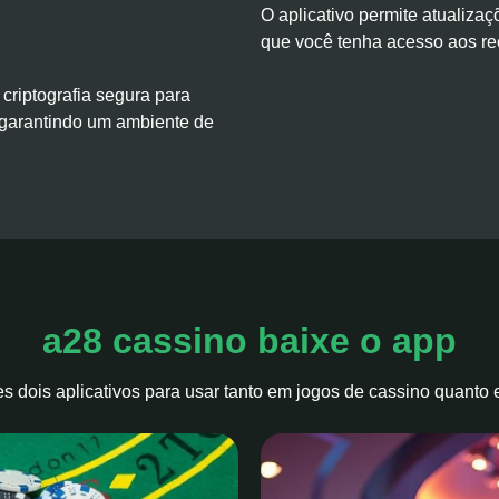
O aplicativo permite atualiza
que você tenha acesso aos re
criptografia segura para
, garantindo um ambiente de
a28 cassino baixe o app
 dois aplicativos para usar tanto em jogos de cassino quanto 