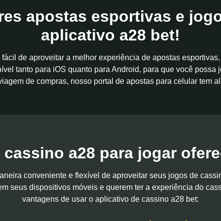
res apostas esportivas e jog
aplicativo a28 bet!
fácil de aproveitar a melhor experiência de apostas esportivas,
ível tanto para iOS quanto para Android, para que você possa 
iagem de compras, nosso portal de apostas para celular tem al
o cassino a28 para jogar ofere
neira conveniente e flexível de aproveitar seus jogos de cassi
em seus dispositivos móveis e querem ter a experiência do cas
vantagens de usar o aplicativo de cassino a28 bet: