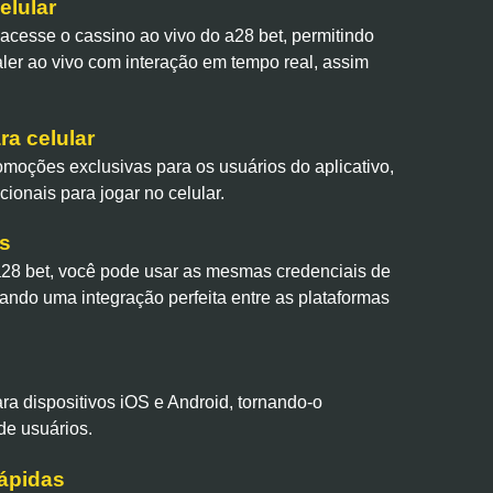
elular
 acesse o cassino ao vivo do a28 bet, permitindo
ler ao vivo com interação em tempo real, assim
ra celular
moções exclusivas para os usuários do aplicativo,
ionais para jogar no celular.
os
a28 bet, você pode usar as mesmas credenciais de
nando uma integração perfeita entre as plataformas
ara dispositivos iOS e Android, tornando-o
e usuários.
rápidas