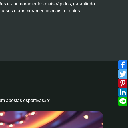
ções e aprimoramentos mais rápidos, garantindo
cursos e aprimoramentos mais recentes.
em apostas esportivas./p>