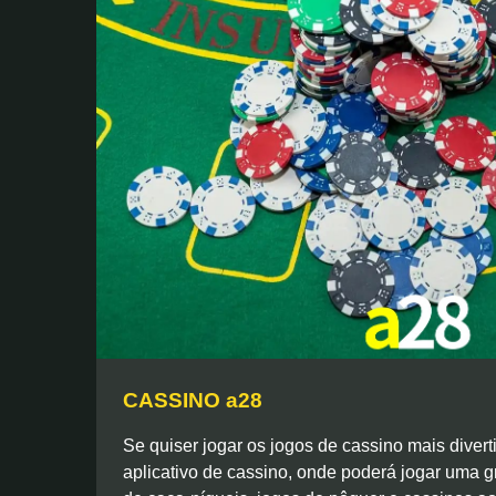
CASSINO a28
Se quiser jogar os jogos de cassino mais divert
aplicativo de cassino, onde poderá jogar uma 