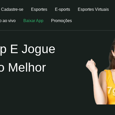
Cadastre-se
Esportes
E-sports
Esportes Virtuais
 ao vivo
Baixar App
Promoções
pp E Jogue
o Melhor