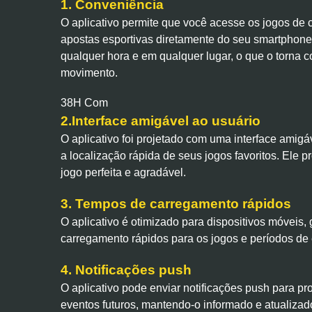
1. Conveniência
O aplicativo permite que você acesse os jogos de 
apostas esportivas diretamente do seu smartphone 
qualquer hora e em qualquer lugar, o que o torna 
movimento.
38H Com
2.Interface amigável ao usuário
O aplicativo foi projetado com uma interface amigá
a localização rápida de seus jogos favoritos. Ele 
jogo perfeita e agradável.
3. Tempos de carregamento rápidos
O aplicativo é otimizado para dispositivos móveis,
carregamento rápidos para os jogos e períodos de
4. Notificações push
O aplicativo pode enviar notificações push para p
eventos futuros, mantendo-o informado e atualizad