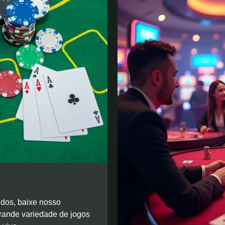
idos, baixe nosso
grande variedade de jogos