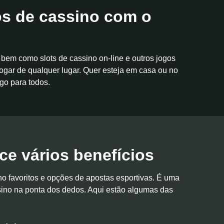
os de cassino com o
 bem como slots de cassino on-line e outros jogos
jogar de qualquer lugar. Quer esteja em casa ou no
go para todos.
ce vários benefícios
no favoritos e opções de apostas esportivas. É uma
sino na ponta dos dedos. Aqui estão algumas das