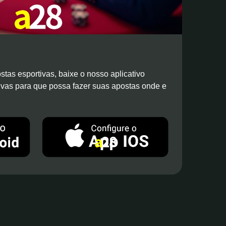
tas esportivas, baixe o nosso aplicativo
ivas para que possa fazer suas apostas onde e